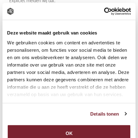
Expliciet melden wij dat:
Wij Google Analytics-cookies gebruiken
Wij met Google een verwerkersovereenkomst hebben
afgesloten
Deze website maakt gebruik van cookies
Wij hebben gekozen heeft voor het maskeren van het
laatste octet van het IP-adres
We gebruiken cookies om content en advertenties te
Wij 'gegevens delen' hebben uitgezet
personaliseren, om functies voor social media te bieden
Wij geen gebruik maken van andere Google-diensten in
en om ons websiteverkeer te analyseren. Ook delen we
combinatie met de Google Analyticscookies
informatie over uw gebruik van onze site met onze
partners voor social media, adverteren en analyse. Deze
MAILCHIMP
partners kunnen deze gegevens combineren met andere
Voor onze nieuwsbrief correspondentie gebruiken wij
informatie die u aan ze heeft verstrekt of die ze hebben
Mailchimp als gegevensverwerker. MailChimp is sinds 2007
verzameld op basis van uw gebruik van hun services.
gecertifieerd door de Zwitserse Safe Harbor Frameworks, met
instemming van zowel de EU als de VS. Inmiddels is de Safe
Harbor Frameworks vervangen door het Privacy Shield
Details tonen
Framework en is Mailchimp ook hiervoor gecertificeerd. In het
licht van de GDPR is de Data Processing Agreement van
Mailchimp geactualiseerd en is Mailchimp als
OK
gegevensverwerker opgenomen in de Standaardcontractuele