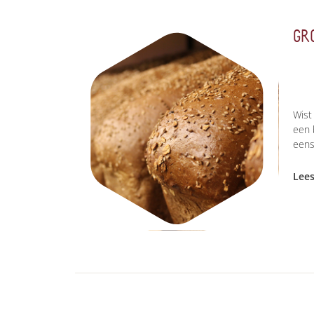
GR
Wist
een 
eens
Lee