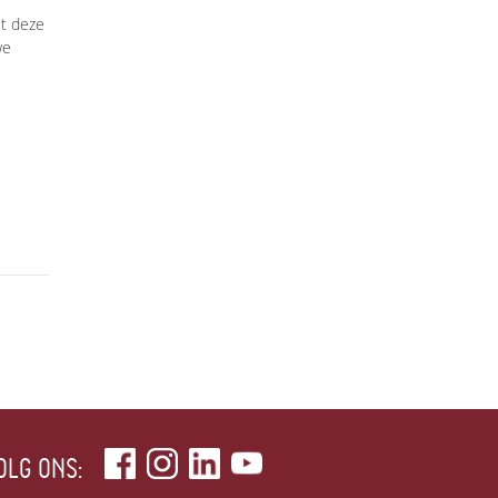
et deze
we
OLG ONS: