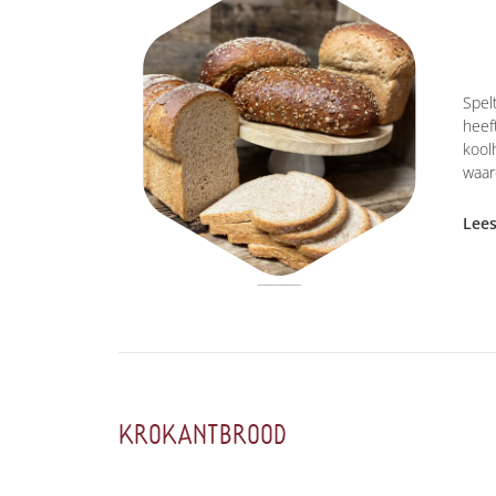
Spel
heef
kool
waar
Lee
KROKANTBROOD