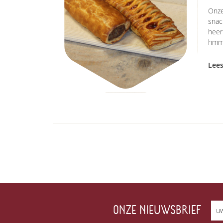
Onze
snac
heer
hmm.
Lee
ONZE NIEUWSBRIEF