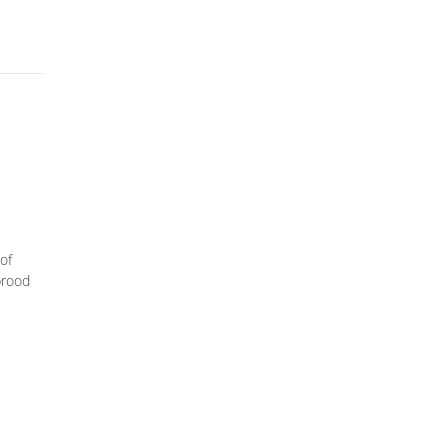
 of
brood