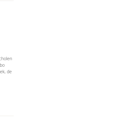
scholen
mbo
eek, de