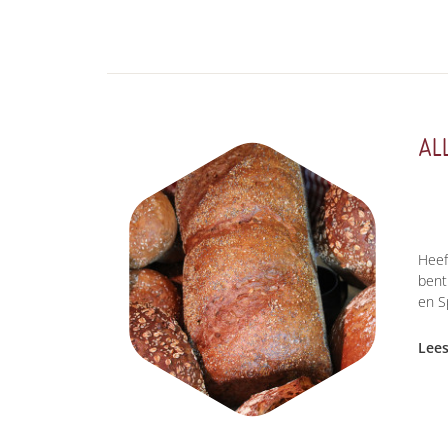
AL
Heef
bent
en S
Lee