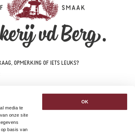
RAAG, OPMERKING OF IETS LEUKS?
!
erg
42
OK
al media te
van onze site
dberg.nl
 gegevens
 op basis van