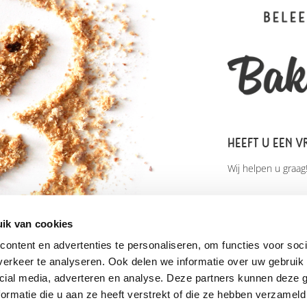
HEEFT U EEN V
Wij helpen u graag
Bakkerij van den B
De Vierde Hoeve 
ik van cookies
2676 CN Maasdijk
ontent en advertenties te personaliseren, om functies voor soci
T 0174-521443
erkeer te analyseren. Ook delen we informatie over uw gebruik 
E
info@bakkerijv
cial media, adverteren en analyse. Deze partners kunnen deze
ormatie die u aan ze heeft verstrekt of die ze hebben verzameld