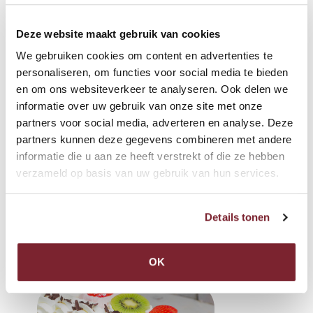
FOTOTAARTEN
Deze website maakt gebruik van cookies
Heeft u een verjaardag of wilt u iemand verrassen met een
We gebruiken cookies om content en advertenties te
heerlijke taart? Dan kunt u
hier
uw taart samenstellen naar
personaliseren, om functies voor social media te bieden
uw eigen smaak. U kunt bijvoorbeeld een marsepein- of
en om ons websiteverkeer te analyseren. Ook delen we
slagroomtaart kiezen, een zelfgemaakte foto of het logo van
informatie over uw gebruik van onze site met onze
het bedrijf op uw taart laten plaatsen.
partners voor social media, adverteren en analyse. Deze
partners kunnen deze gegevens combineren met andere
Lees meer …
informatie die u aan ze heeft verstrekt of die ze hebben
verzameld op basis van uw gebruik van hun services.
Details tonen
OK