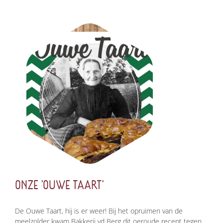
ONZE 'OUWE TAART'
De Ouwe Taart, hij is er weer! Bij het opruimen van de
meelzolder kwam Bakkerij vd Berg dit oeroude recept tegen.