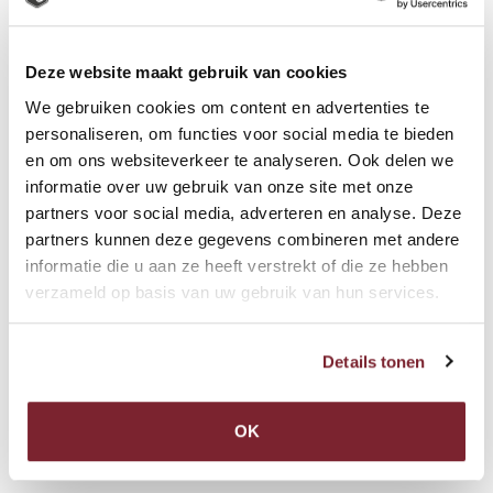
Deze website maakt gebruik van cookies
We gebruiken cookies om content en advertenties te
personaliseren, om functies voor social media te bieden
en om ons websiteverkeer te analyseren. Ook delen we
informatie over uw gebruik van onze site met onze
partners voor social media, adverteren en analyse. Deze
partners kunnen deze gegevens combineren met andere
informatie die u aan ze heeft verstrekt of die ze hebben
TAARTEN EN VLAAIEN
verzameld op basis van uw gebruik van hun services.
Onze heerlijke taarten en vlaaien worden elke dag in alle
Details tonen
vroegte gemaakt in de bakkerij in Maasdijk. Door de oude
recepturen en unieke ingrediënten kunnen wij voor u een
groot assortiment heerlijke taarten en vlaaien maken.
OK
Lees meer …