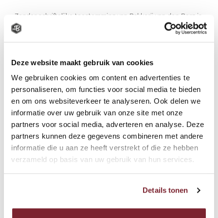
Zonder schriftelijke toestemming van Bakkerij van den Berg is
het niet toegestaan grafische afbeeldingen, teksten of video's
van deze website te bewerken, openbaar te maken en of in
vorm van kopie te verveelvoudigen.
Deze website maakt gebruik van cookies
Bakkerij van den Berg garandeert niet dat naar haar
We gebruiken cookies om content en advertenties te
gestuurde e-mails of andere elektronische berichten tijdig
worden ontvangen en verwerkt, en aanvaardt geen
personaliseren, om functies voor social media te bieden
aansprakelijkheid voor gevolgen van het niet of te laat
en om ons websiteverkeer te analyseren. Ook delen we
ontvangen of verwerken daarvan.
informatie over uw gebruik van onze site met onze
partners voor social media, adverteren en analyse. Deze
Door het gebruiken van de website
partners kunnen deze gegevens combineren met andere
www.bakkerijvdberg.nl
gaat u akkoord met deze disclaimer.
informatie die u aan ze heeft verstrekt of die ze hebben
verzameld op basis van uw gebruik van hun services.
Details tonen