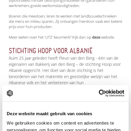
bijvoorbeeld minder bestrijdingsmiddelen en garanderen hun
werknemers goede werkomstandigheden.
Boeren die meedoen, leren te werken met landbouwtechnieken
die mens en milieu sparen. Zij ontvangen hierdoor vaak een betere
prijs voor hun producten.
Meer weten over het 'UTZ' keurmerk? Kijk dan op
deze
website.
STICHTING HOOP VOOR ALBANIË
Ruim 25 jaar geleden heeft Pleun van den Berg - één van de
eigenaren van Bakkerij van den Berg – de stichting Hoop voor
Albanië opgericht. Het doel van deze stichting is het
bevorderen van het materiële en geestelijke welzijn van het
Albanese volk en het verbeteren van hun
levensomstandigheden. Hoop voor Albanië werkt vanuit een
Christelijke levensvisie, maar maakt geen onderscheid tussen
ras of geloof. Hoop voor Albanië verzendt kleding, huisraad,
schoolmateriaal, medisch materiaal, voedsel en christelijke
literatuur. De stichting werkt in Albanië samen met lokale
Deze website maakt gebruik van cookies
hulpverleners en kerken, die heel goed aan kunnen geven
We gebruiken cookies om content en advertenties te
waar hulp hard nodig is. Vaak distribueren zij zelf de
personaliseren, om functies voor social media te bieden