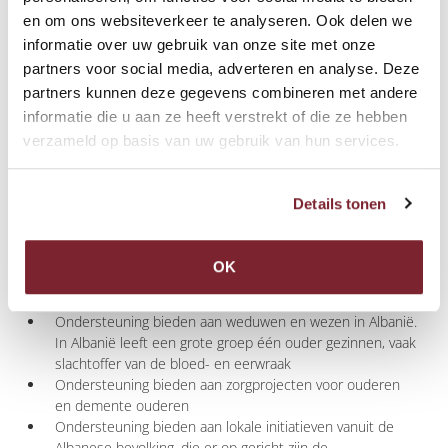
materialen weer verder naar die plekken waar de nood het
en om ons websiteverkeer te analyseren. Ook delen we
hoogst is.
informatie over uw gebruik van onze site met onze
De stichting Hoop voor Albanië wil:
partners voor social media, adverteren en analyse. Deze
partners kunnen deze gegevens combineren met andere
Gelijkwaardige kansen creëren voor de allerarmsten en
informatie die u aan ze heeft verstrekt of die ze hebben
gehandicapten in Albanië en hen te helpen een
verzameld op basis van uw gebruik van hun services.
menswaardig bestaan op te bouwen zodat ze zelfstandig
een plaats kunnen hebben in de maatschappij. De
Albanese regering speelt hierbij een belangrijke rol als
Details tonen
vormgever van het maatschappelijk klimaat
Het bevorderen van de acceptatie van de kansarme,
gehandicapte mens binnen de samenleving. Dit uit zich in
OK
een positieve respectvolle behandeling van deze
doelgroep
Ondersteuning bieden aan weduwen en wezen in Albanië.
In Albanië leeft een grote groep één ouder gezinnen, vaak
slachtoffer van de bloed- en eerwraak
Ondersteuning bieden aan zorgprojecten voor ouderen
en demente ouderen
Ondersteuning bieden aan lokale initiatieven vanuit de
Albanese bevolking, die er op gericht zijn de