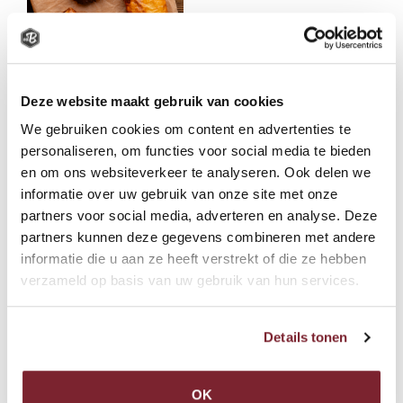
Deze website maakt gebruik van cookies
We gebruiken cookies om content en advertenties te
personaliseren, om functies voor social media te bieden
Onze 'Ouwe Taart'
en om ons websiteverkeer te analyseren. Ook delen we
informatie over uw gebruik van onze site met onze
Ontbijtkoek
partners voor social media, adverteren en analyse. Deze
partners kunnen deze gegevens combineren met andere
informatie die u aan ze heeft verstrekt of die ze hebben
WestlandsKracht
verzameld op basis van uw gebruik van hun services.
Allergieën en dieet
Details tonen
Lepelgebakjes
OK